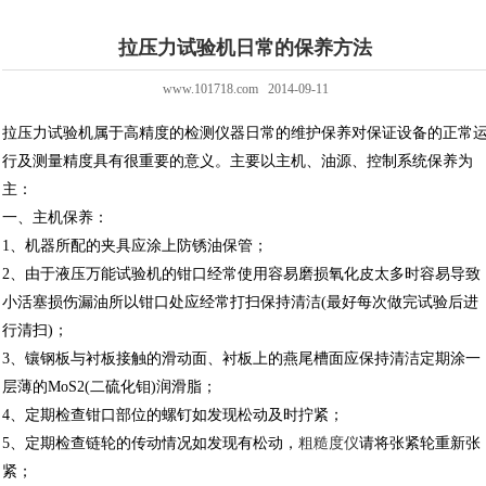
拉压力试验机日常的保养方法
www.101718.com 2014-09-11
拉压力试验机属于高精度的检测仪器日常的维护保养对保证设备的正常
行及测量精度具有很重要的意义。主要以主机、油源、控制系统保养为
主：
一、主机保养：
1、机器所配的夹具应涂上防锈油保管；
2、由于液压万能试验机的钳口经常使用容易磨损氧化皮太多时容易导致
小活塞损伤漏油所以钳口处应经常打扫保持清洁(最好每次做完试验后进
行清扫)；
3、镶钢板与衬板接触的滑动面、衬板上的燕尾槽面应保持清洁定期涂一
层薄的MoS2(二硫化钼)润滑脂；
4、定期检查钳口部位的螺钉如发现松动及时拧紧；
5、定期检查链轮的传动情况如发现有松动，
粗糙度仪
请将张紧轮重新张
紧；