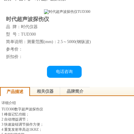
理商北京亦庄开发区-天津滨海开发区-秦皇岛经济开发区-太原经济开发区-呼和浩特
经济开发区-沈阳经济开发区-营口经济开发区-大连经济开发区-长春经济开发区-哈尔
滨经济开发区-虹桥经济开发区-北京时代集团厂家官方网站漕河泾开发区-连云港开发
区-南通开发区-青岛-深圳-杭州-淮安-连云港-西安开发区-兰州开发区-西宁开发区-银
时代超声波探伤仪
川开发区-乌鲁木齐开发区-石河子开发区-昆山--湛江-萧山-北京时代官网辽宁-淄博-宁
品 牌：时代仪器
夏-绵阳-云南-朝阳-陕西-邯郸-邢台-保定-张家口-承德-廊坊-呼和浩特-包头-鞍山-大庆-
锦州-铁岭-盘锦-青海-北海-唐山-吉林-苏州-昆山-无锡-青岛开发区-时代仪器正品郑州
型 号：TUD300
开发区-武汉开发区-长沙开发区-萝岗区开发区-广州南沙开发区-惠州大亚湾开发区-湛
简单说明：测量范围(mm)：2.5～5000(钢纵波)
江开发区-南宁开发区-重庆开发区-成都开发区-贵阳开发区-昆明开发区-拉萨开发区-
参考价：
镇江-使用说明书常州-连云港-淮安-淮阴-盐城-扬州-徐州-宜兴-江阴-里氏硬度计北京-
上海-浙江-广东-河南-杭州-郑州-广州-深圳-佛山-惠州-厦门-汕头-台湾-香港-天津北京
折扣价：
时代仪器销售平台-西安-宝鸡-杭州-温州-常州-无锡-苏州-操作视频南京-镇江-扬州-南
通-合肥-徐州-常熟-石家庄-太原-呼和浩特-沈阳-长春-哈尔滨-南京-合肥-福州-南昌-济
南-郑州-武汉-长沙-广州-南宁-海口-成都-贵阳-昆明-拉萨-西安-兰州-西宁-售后维修银
电话咨询
川-乌鲁木齐-杭州-沈阳-长春-哈尔滨-济南-武汉-广州-南宁-成都-西安-大连-宁波-厦门-
南通-扬州-昆山开发区-南京开发区-粗糙度仪杭州开发区-萧山开发区-温州开发区-宁
波开发区-芜湖开发区-合肥开发区-福州开发区-福清融侨开发区-东山开发区-南昌开发
相关仪器
品牌简介
产品描述
区-北京时代官方授权总代威海开发区-烟台开发区-超声波探伤仪培训金桥出口加工
区-苏州工业园-宁波大榭开发区-涂层测厚仪厦门海沧投资区-海南洋浦开发区嘉兴-湖
详细介绍
州-秦皇岛
TUD300数字超声波探伤仪
1 峰值记忆功能；
2 自动增益调节；
3 快速旋钮调节操作方便；
4 重复发射率高达1KHZ；