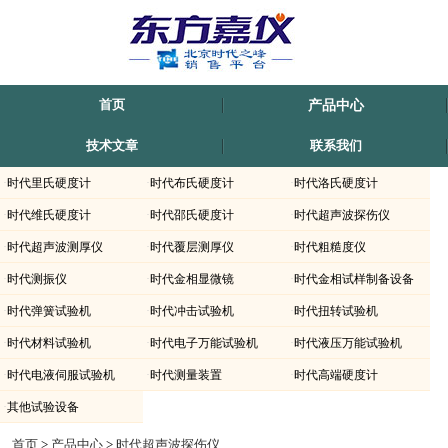
首页
产品中心
技术文章
联系我们
·
时代里氏硬度计
·
时代布氏硬度计
·
时代洛氏硬度计
·
时代维氏硬度计
·
时代邵氏硬度计
·
时代超声波探伤仪
·
时代超声波测厚仪
·
时代覆层测厚仪
·
时代粗糙度仪
·
时代测振仪
·
时代金相显微镜
·
时代金相试样制备设备
·
时代弹簧试验机
·
时代冲击试验机
·
时代扭转试验机
·
时代材料试验机
·
时代电子万能试验机
·
时代液压万能试验机
·
时代电液伺服试验机
·
时代测量装置
·
时代高端硬度计
·
其他试验设备
时代仪器TUD300-时代超声波探伤仪上海-滁州-内蒙古-新疆有销售.北京时代正规代
首页
>
产品中心
>
时代超声波探伤仪