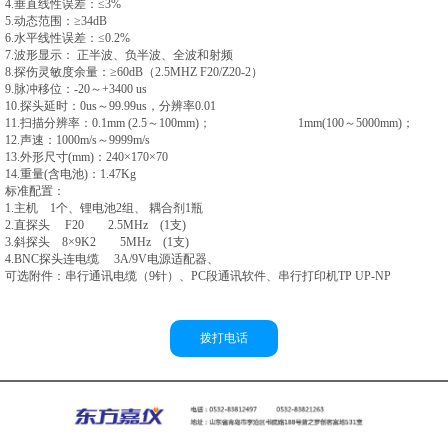
4.垂直线性误差：≤3%
5.动态范围：≥34dB
6.水平线性误差：≤0.2%
7.波形显示： 正半波、负半波、全波和射频
8.探伤灵敏度余量：≥60dB（2.5MHZ F20/Z20-2）
9.脉冲移位：-20～+3400 us
10.探头延时：0us～99.99us，分辨率0.01
11.扫描分辨率：0.1mm (2.5～100mm)； 1mm(100～5000mm)；
12.声速：1000m/s～9999m/s
13.外形尺寸(mm)：240×170×70
14.重量(含电池)：1.47Kg
标准配置：
1.主机 1个、锂电池2组、 耦合剂1瓶
2.直探头 F20 2.5MHz (1支)
3.斜探头 8×9K2 5MHz (1支)
4.BNC探头连电缆 3A/9V电源适配器、
可选附件：串行通讯电缆（9针）、PC段通讯软件、串行打印机TP UP-NP
拨打电话