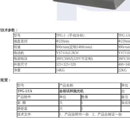
要技术参数：
型号
TPG-1
（手动冷却）
TPG-1
抛盘直径
Φ
220mm
Φ
220m
转速
900r/min(
定制
1400r/min)
900r/mi
电动机
YS7116,0.2KW
YS7116
电源电压
380V,50HZ(220V
可定制
)
380V,5
外形尺寸
325
×
325
×
320
460
×
34
净重
14KG
22KG
要配置：
型号
产品名称
单位
TPG-1/1A
金相试样抛光机
台
产品附件
单位
数量
备注
套
圈
只
1
装在
搪瓷盘
只
1
技术文件
1
、产品说明书一份
2
、产品合格证一份