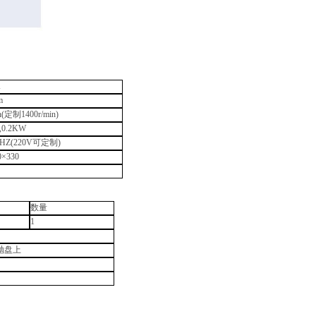
A
m
n(
定制
1400r/min)
,0.2KW
0HZ(220V
可定制
)
0
×
330
数量
1
抛盘上