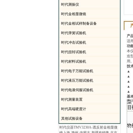
·
时代测振仪
·
时代金相显微镜
·
时代金相试样制备设备
·
时代弹簧试验机
产
适
·
时代冲击试验机
功
本
·
时代扭转试验机
造
用
·
时代材料试验机
技
·
时代电子万能试验机
▲
▲
·
时代液压万能试验机
▲
▲
·
时代电液伺服试验机
▲
基
·
时代测量装置
·
时代高端硬度计
·
其他试验设备
时代仪器TMV3230A-透反射金相显微
镜上海-滁州-内蒙古-新疆有销售.北京