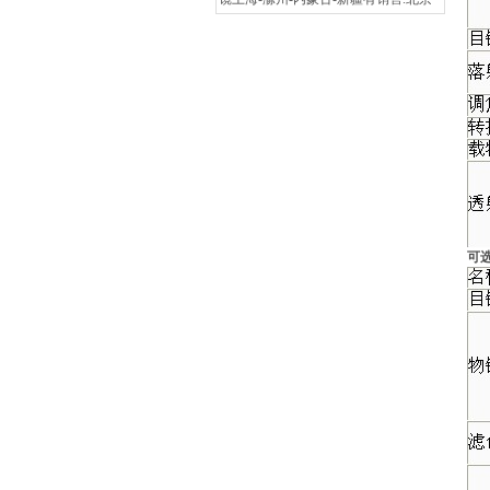
时代正规代理商北京亦庄开发区-天津
滨海开发区-秦皇岛经济开发区-太原经
济开发区-呼和浩特经济开发区-沈阳经
济开发区-营口经济开发区-大连经济开
发区-长春经济开发区-哈尔滨经济开发
区-虹桥经济开发区-北京时代集团厂家
官方网站漕河泾开发区-连云港开发区-
南通开发区-青岛-深圳-杭州-淮安-连云
港-西安开发区-兰州开发区-西宁开发
区-银川开发区-乌鲁木齐开发区-石河子
开发区-昆山--湛江-萧山-北京时代官网
辽宁-淄博-宁夏-绵阳-云南-朝阳-陕西-
邯郸-邢台-保定-张家口-承德-廊坊-呼和
可
浩特-包头-鞍山-大庆-锦州-铁岭-盘锦-
青海-北海-唐山-吉林-苏州-昆山-无锡-
青岛开发区-时代仪器正品郑州开发区-
武汉开发区-长沙开发区-萝岗区开发区-
广州南沙开发区-惠州大亚湾开发区-湛
江开发区-南宁开发区-重庆开发区-成都
开发区-贵阳开发区-昆明开发区-拉萨开
发区-镇江-使用说明书常州-连云港-淮
安-淮阴-盐城-扬州-徐州-宜兴-江阴-里
氏硬度计北京-上海-浙江-广东-河南-杭
州-郑州-广州-深圳-佛山-惠州-厦门-汕