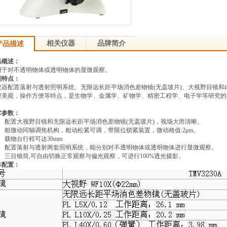
相关仪器
品牌简介
产品描述
品概述：
用于对不透明物体或透明物体的显微观察。
能特点：
仪器配置落射与透射照明系统、无限远长距平场消色差物镜(无盖玻片)、大视野目镜和
型美观，
操作方便等特点，
是生物学、金属学、矿物学、精密工程学、电子学等研究的
。
术参数：
 配置大视野目镜和无限远长距平场消色差物镜(无盖玻片)，
视场大而清晰。
 粗微动同轴调焦机构，
粗动松紧可调，
带限位锁紧装置，
微动格值:2μm。
 载物台行程可达30mm
 配置落射与透射两套照明系统，
能分别对不透明物体或透明物体进行显微观察。
 三目镜筒,可自由切换正常观察与偏光观察，
可进行100%透光摄影。
本配置：