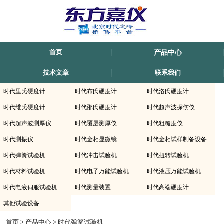
首页
产品中心
技术文章
联系我们
·
时代里氏硬度计
·
时代布氏硬度计
·
时代洛氏硬度计
·
时代维氏硬度计
·
时代邵氏硬度计
·
时代超声波探伤仪
·
时代超声波测厚仪
·
时代覆层测厚仪
·
时代粗糙度仪
·
时代测振仪
·
时代金相显微镜
·
时代金相试样制备设备
·
时代弹簧试验机
·
时代冲击试验机
·
时代扭转试验机
·
时代材料试验机
·
时代电子万能试验机
·
时代液压万能试验机
·
时代电液伺服试验机
·
时代测量装置
·
时代高端硬度计
·
其他试验设备
时代仪器TLS-S5000II-全自动双数显示拉压弹簧试验机上海-滁州-内蒙古-新疆有销售.
首页
>
产品中心
>
时代弹簧试验机