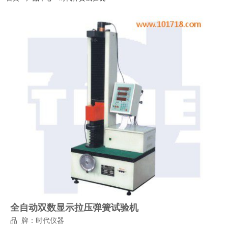
北京时代正规代理商北京亦庄开发区-天津滨海开发区-秦皇岛经济开发区-太原经济开
发区-呼和浩特经济开发区-沈阳经济开发区-营口经济开发区-大连经济开发区-长春经
济开发区-哈尔滨经济开发区-虹桥经济开发区-北京时代集团厂家官方网站漕河泾开发
区-连云港开发区-南通开发区-青岛-深圳-杭州-淮安-连云港-西安开发区-兰州开发区-
西宁开发区-银川开发区-乌鲁木齐开发区-石河子开发区-昆山--湛江-萧山-北京时代官
网辽宁-淄博-宁夏-绵阳-云南-朝阳-陕西-邯郸-邢台-保定-张家口-承德-廊坊-呼和浩特-
包头-鞍山-大庆-锦州-铁岭-盘锦-青海-北海-唐山-吉林-苏州-昆山-无锡-青岛开发区-时
代仪器正品郑州开发区-武汉开发区-长沙开发区-萝岗区开发区-广州南沙开发区-惠州
大亚湾开发区-湛江开发区-南宁开发区-重庆开发区-成都开发区-贵阳开发区-昆明开发
区-拉萨开发区-镇江-使用说明书常州-连云港-淮安-淮阴-盐城-扬州-徐州-宜兴-江阴-里
氏硬度计北京-上海-浙江-广东-河南-杭州-郑州-广州-深圳-佛山-惠州-厦门-汕头-台湾-
香港-天津北京时代仪器销售平台-西安-宝鸡-杭州-温州-常州-无锡-苏州-操作视频南
京-镇江-扬州-南通-合肥-徐州-常熟-石家庄-太原-呼和浩特-沈阳-长春-哈尔滨-南京-合
肥-福州-南昌-济南-郑州-武汉-长沙-广州-南宁-海口-成都-贵阳-昆明-拉萨-西安-兰州-
西宁-售后维修银川-乌鲁木齐-杭州-沈阳-长春-哈尔滨-济南-武汉-广州-南宁-成都-西
安-大连-宁波-厦门-南通-扬州-昆山开发区-南京开发区-粗糙度仪杭州开发区-萧山开发
区-温州开发区-宁波开发区-芜湖开发区-合肥开发区-福州开发区-福清融侨开发区-东
山开发区-南昌开发区-北京时代官方授权总代威海开发区-烟台开发区-超声波探伤仪
培训金桥出口加工区-苏州工业园-宁波大榭开发区-涂层测厚仪厦门海沧投资区-海南
洋浦开发区嘉兴-湖州-秦皇岛
全自动双数显示拉压弹簧试验机
品 牌：时代仪器