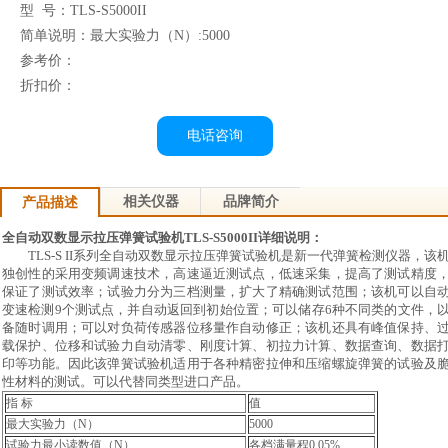
型 号：TLS-S5000II
简单说明：最大实验力（N）:5000
参考价：
折扣价：
电话咨询
相关仪器
品牌简介
产品描述
全自动双数显示拉压弹簧试验机TLS-S5000II详细说明：
TLS-S II系列全自动双数显示拉压弹簧试验机是新一代弹簧检测仪器，
该
独创性的采用变频调速技术，
高速逼近测试点，
低速采集，
提高了测试精度
保证了测试效率；试验力分为三档测量，
扩大了精确测试范围；该机可以自
变速检测9个测试点，
并自动返回到初始位置；可以储存6种不同类的文件，
备随时调用；可以对负荷传感器位移量作自动修正；该机还具有峰值保持、
载保护、位移和试验力自动清零、刚度计算、初拉力计算、数据查询、数据
印等功能。因此该弹簧试验机适用于各种精密拉伸和压缩螺旋弹簧的试验及
性材料的测试。可以代替同类型进口产品。
指 标
值
最大实验力（N）
5000
试验力最小读数值（N）
各档满量程0.05%