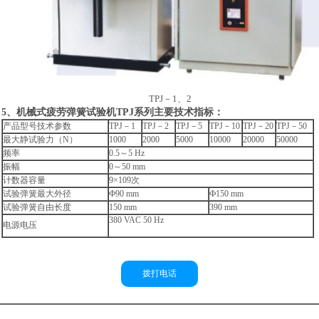
TPJ－1、2
5、机械式疲劳弹簧试验机TPJ系列主要技术指标：
产品型号技术参数
TPJ－1
TPJ－2
TPJ－5
TPJ－10
TPJ－20
TPJ－50
最大静试验力（N）
1000
2000
5000
10000
20000
50000
频率
0.5～5 Hz
振幅
0～50 mm
计数器容量
9×109次
试验弹簧最大外径
Ф90 mm
Ф150 mm
试验弹簧自由长度
150 mm
390 mm
380 VAC 50 Hz
电源电压
拨打电话