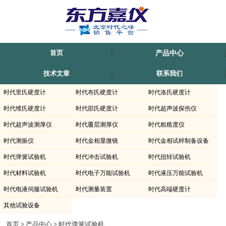
首页
产品中心
技术文章
联系我们
·
时代里氏硬度计
·
时代布氏硬度计
·
时代洛氏硬度计
·
时代维氏硬度计
·
时代邵氏硬度计
·
时代超声波探伤仪
·
时代超声波测厚仪
·
时代覆层测厚仪
·
时代粗糙度仪
·
时代测振仪
·
时代金相显微镜
·
时代金相试样制备设备
·
时代弹簧试验机
·
时代冲击试验机
·
时代扭转试验机
·
时代材料试验机
·
时代电子万能试验机
·
时代液压万能试验机
·
时代电液伺服试验机
·
时代测量装置
·
时代高端硬度计
·
其他试验设备
时代仪器TPJ-1/2/-5/-10/-20/-50-时代机械式弹簧疲劳试验机TPJ系列上海-滁州-内蒙古-
首页
>
产品中心
>
时代弹簧试验机