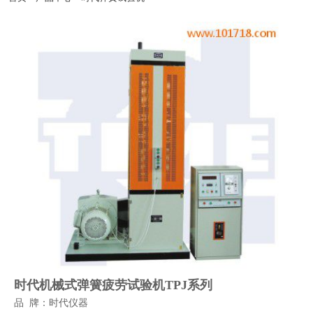
新疆有销售.北京时代正规代理商北京亦庄开发区-天津滨海开发区-秦皇岛经济开发
区-太原经济开发区-呼和浩特经济开发区-沈阳经济开发区-营口经济开发区-大连经济
开发区-长春经济开发区-哈尔滨经济开发区-虹桥经济开发区-北京时代集团厂家官方
网站漕河泾开发区-连云港开发区-南通开发区-青岛-深圳-杭州-淮安-连云港-西安开发
区-兰州开发区-西宁开发区-银川开发区-乌鲁木齐开发区-石河子开发区-昆山--湛江-萧
山-北京时代官网辽宁-淄博-宁夏-绵阳-云南-朝阳-陕西-邯郸-邢台-保定-张家口-承德-
廊坊-呼和浩特-包头-鞍山-大庆-锦州-铁岭-盘锦-青海-北海-唐山-吉林-苏州-昆山-无锡-
青岛开发区-时代仪器正品郑州开发区-武汉开发区-长沙开发区-萝岗区开发区-广州南
沙开发区-惠州大亚湾开发区-湛江开发区-南宁开发区-重庆开发区-成都开发区-贵阳开
发区-昆明开发区-拉萨开发区-镇江-使用说明书常州-连云港-淮安-淮阴-盐城-扬州-徐
州-宜兴-江阴-里氏硬度计北京-上海-浙江-广东-河南-杭州-郑州-广州-深圳-佛山-惠州-
厦门-汕头-台湾-香港-天津北京时代仪器销售平台-西安-宝鸡-杭州-温州-常州-无锡-苏
州-操作视频南京-镇江-扬州-南通-合肥-徐州-常熟-石家庄-太原-呼和浩特-沈阳-长春-
哈尔滨-南京-合肥-福州-南昌-济南-郑州-武汉-长沙-广州-南宁-海口-成都-贵阳-昆明-拉
萨-西安-兰州-西宁-售后维修银川-乌鲁木齐-杭州-沈阳-长春-哈尔滨-济南-武汉-广州-
南宁-成都-西安-大连-宁波-厦门-南通-扬州-昆山开发区-南京开发区-粗糙度仪杭州开
发区-萧山开发区-温州开发区-宁波开发区-芜湖开发区-合肥开发区-福州开发区-福清
融侨开发区-东山开发区-南昌开发区-北京时代官方授权总代威海开发区-烟台开发区-
超声波探伤仪培训金桥出口加工区-苏州工业园-宁波大榭开发区-涂层测厚仪厦门海沧
投资区-海南洋浦开发区嘉兴-湖州-秦皇岛
时代机械式弹簧疲劳试验机TPJ系列
品 牌：时代仪器