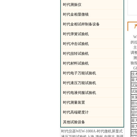
·
时代测振仪
·
时代金相显微镜
·
时代金相试样制备设备
·
时代弹簧试验机
WE
的
·
时代冲击试验机
主
调
·
时代扭转试验机
测
验
·
时代材料试验机
GB
·
时代电子万能试验机
技
最
·
时代液压万能试验机
试
试
·
时代电液伺服试验机
夹
·
时代测量装置
圆
扁
·
时代高端硬度计
扁
最
·
其他试验设备
最
时代仪器WEW-1000A-时代微机屏显式
控
液压万能试验机上海-滁州-内蒙古-新疆