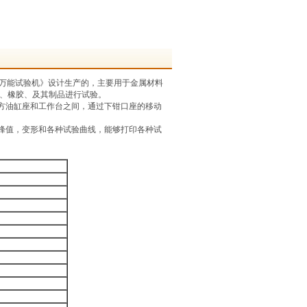
万能试验机》设计生产的，
主要用于金属材料
、橡胶、及其制品进行试验。
方油缸座和工作台之间，
通过下钳口座的移动
峰值，
变形和各种试验曲线，
能够打印各种试