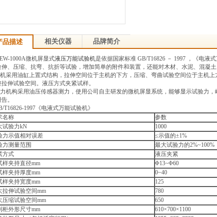
相关仪器
品牌简介
产品描述
W-1000A微机屏显式
液压万能试验机
是依据国家标准 GB/T16826 － 1997 ，
《电液式
拉伸、压缩、抗弯、抗折等试验，增加简单的附件和装置，
还能对木材、水泥、混凝土
机采用油缸上置式结构，
拉伸空间位于主机的下方，
压缩、弯曲试验空间位于主机上
整拉伸试验空间。液压方式夹紧试样。
力机构采用油压传感器测力，使用公司自主研发的微机屏显系统，
能够显示试验力，
报告。
/T16826-1997《电液式万能试验机》
术名称
参数
大试验力kN
1000
验力示值相对误差
≤示值的±1%
验力测量范围
最大试验力的2%~100%
紧方式
液压夹紧
试样夹持直径mm
Φ13~Φ60
试样夹持厚度mm
0~40
试样夹持宽度mm
125
大拉伸试验空间mm
780
大压缩试验空间mm
650
制柜外形尺寸mm
610×700×1100