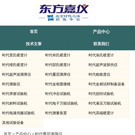
首页
产品中心
技术文章
联系我们
·
时代里氏硬度计
·
时代布氏硬度计
·
时代洛氏硬度计
·
时代维氏硬度计
·
时代邵氏硬度计
·
时代超声波探伤仪
·
时代超声波测厚仪
·
时代覆层测厚仪
·
时代粗糙度仪
·
时代测振仪
·
时代金相显微镜
·
时代金相试样制备设备
·
时代弹簧试验机
·
时代冲击试验机
·
时代扭转试验机
·
时代材料试验机
·
时代电子万能试验机
·
时代液压万能试验机
·
时代电液伺服试验机
·
时代测量装置
·
时代高端硬度计
·
其他试验设备
时代仪器TIME2601-涂层测厚仪上海-滁州-内蒙古-新疆有销售.北京时代正规代理商北
首页
>
产品中心
>
时代覆层测厚仪