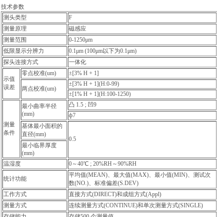
技术参数
测头类型
F
测量原理
磁感应
测量范围
0-1250μm
低限显示分辨力
0.1μm (100μm以下为0.1μm)
探头连接方式
一体化
零点校准(um)
±[3% H + 1]
示值
±[3% H + 1](H:0-99)
误差
两点校准(um)
±[1% H + 1](H:100-1250)
凸 1.5 ; 凹9
最小曲率半径
(mm)
ф7
测量
基体最小面积的
条件
直径(mm)
0.5
最小临界厚度
(mm)
温湿度
0～40℃ ; 20%RH～90%RH
平均值(MEAN)、最大值(MAX)、最小值(MIN)、测试次
统计功能
数(NO.)、标准偏差(S.DEV)
工作方式
直接方式(DIRECT)和成组方式(Appl)
测量方式
连续测量方式(CONTINUE)和单次测量方式(SINGLE)
存储能力
存储500 个测量值