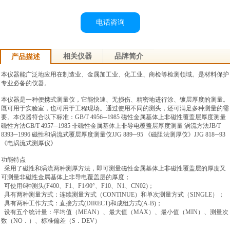
电话咨询
相关仪器
品牌简介
产品描述
本仪器能广泛地应用在制造业、金属加工业、化工业、商检等检测领域。是材料保护
专业必备的仪器。
本仪器是一种便携式测量仪，
它能快速、无损伤、精密地进行涂、镀层厚度的测量。
既可用于实验室，
也可用于工程现场。通过使用不同的测头，
还可满足多种测量的需
要。本仪器符合以下标准：GB/T 4956─1985 磁性金属基体上非磁性覆盖层厚度测量
磁性方法GB/T 4957─1985 非磁性金属基体上非导电覆盖层厚度测量 涡流方法JB/T
8393─1996 磁性和涡流式覆层厚度测量仪JJG 889─95 《磁阻法测厚仪》JJG 818─93
《电涡流式测厚仪》
功能特点
采用了磁性和涡流两种测厚方法，
即可测量磁性金属基体上非磁性覆盖层的厚度又
可测量非磁性金属基体上非导电覆盖层的厚度；
可使用6种测头(F400、F1、F1/90°、F10、N1、CN02)；
具有两种测量方式：连续测量方式（CONTINUE）和单次测量方式（SINGLE）；
具有两种工作方式：直接方式(DIRECT)和成组方式(A-B)；
设有五个统计量：平均值（MEAN）、最大值（MAX）、最小值（MIN）、测量次
数（NO．）、标准偏差（S．DEV）