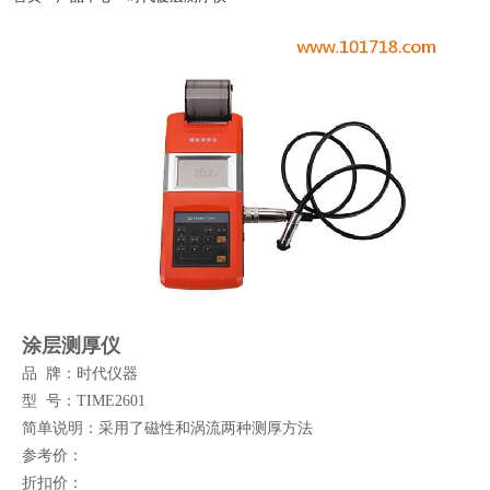
京亦庄开发区-天津滨海开发区-秦皇岛经济开发区-太原经济开发区-呼和浩特经济开
发区-沈阳经济开发区-营口经济开发区-大连经济开发区-长春经济开发区-哈尔滨经济
开发区-虹桥经济开发区-北京时代集团厂家官方网站漕河泾开发区-连云港开发区-南
通开发区-青岛-深圳-杭州-淮安-连云港-西安开发区-兰州开发区-西宁开发区-银川开发
区-乌鲁木齐开发区-石河子开发区-昆山--湛江-萧山-北京时代官网辽宁-淄博-宁夏-绵
阳-云南-朝阳-陕西-邯郸-邢台-保定-张家口-承德-廊坊-呼和浩特-包头-鞍山-大庆-锦州-
铁岭-盘锦-青海-北海-唐山-吉林-苏州-昆山-无锡-青岛开发区-时代仪器正品郑州开发
区-武汉开发区-长沙开发区-萝岗区开发区-广州南沙开发区-惠州大亚湾开发区-湛江开
发区-南宁开发区-重庆开发区-成都开发区-贵阳开发区-昆明开发区-拉萨开发区-镇江-
使用说明书常州-连云港-淮安-淮阴-盐城-扬州-徐州-宜兴-江阴-里氏硬度计北京-上海-
浙江-广东-河南-杭州-郑州-广州-深圳-佛山-惠州-厦门-汕头-台湾-香港-天津北京时代
仪器销售平台-西安-宝鸡-杭州-温州-常州-无锡-苏州-操作视频南京-镇江-扬州-南通-合
肥-徐州-常熟-石家庄-太原-呼和浩特-沈阳-长春-哈尔滨-南京-合肥-福州-南昌-济南-郑
州-武汉-长沙-广州-南宁-海口-成都-贵阳-昆明-拉萨-西安-兰州-西宁-售后维修银川-乌
鲁木齐-杭州-沈阳-长春-哈尔滨-济南-武汉-广州-南宁-成都-西安-大连-宁波-厦门-南通-
扬州-昆山开发区-南京开发区-粗糙度仪杭州开发区-萧山开发区-温州开发区-宁波开发
区-芜湖开发区-合肥开发区-福州开发区-福清融侨开发区-东山开发区-南昌开发区-北
京时代官方授权总代威海开发区-烟台开发区-超声波探伤仪培训金桥出口加工区-苏州
涂层测厚仪
工业园-宁波大榭开发区-涂层测厚仪厦门海沧投资区-海南洋浦开发区嘉兴-湖州-秦皇
品 牌：时代仪器
岛
型 号：TIME2601
简单说明：采用了磁性和涡流两种测厚方法
参考价：
折扣价：