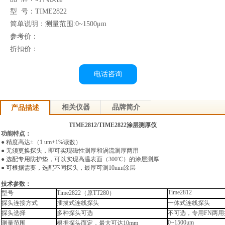
型 号：TIME2822
简单说明：测量范围:0~1500μm
参考价：
折扣价：
电话咨询
相关仪器
品牌简介
产品描述
TIME2812/TIME2822
涂层测厚仪
功能特点：
●
精度高达
±
（
1 um+1%
读数）
●
无须更换探头，
即可实现磁性测厚和涡流测厚两用
●
选配专用防护垫，
可以实现高温表面（
300
℃）的涂层测厚
●
可根据需要，
选配不同探头，
最厚可测
10mm
涂层
技术参数：
Time2812
型号
Time2822
（原
TT280
）
探头连接方式
插拔式连线探头
一体式连线探头
探头选择
多种探头可选
不可选，
专用
FN
两用
0~1500μm
测量范围
根据探头而定，
最大可达
10mm