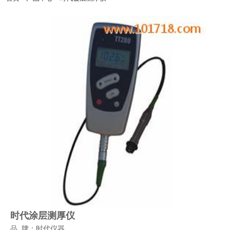
商北京亦庄开发区-天津滨海开发区-秦皇岛经济开发区-太原经济开发区-呼和浩特经
济开发区-沈阳经济开发区-营口经济开发区-大连经济开发区-长春经济开发区-哈尔滨
经济开发区-虹桥经济开发区-北京时代集团厂家官方网站漕河泾开发区-连云港开发
区-南通开发区-青岛-深圳-杭州-淮安-连云港-西安开发区-兰州开发区-西宁开发区-银
川开发区-乌鲁木齐开发区-石河子开发区-昆山--湛江-萧山-北京时代官网辽宁-淄博-宁
夏-绵阳-云南-朝阳-陕西-邯郸-邢台-保定-张家口-承德-廊坊-呼和浩特-包头-鞍山-大庆-
锦州-铁岭-盘锦-青海-北海-唐山-吉林-苏州-昆山-无锡-青岛开发区-时代仪器正品郑州
开发区-武汉开发区-长沙开发区-萝岗区开发区-广州南沙开发区-惠州大亚湾开发区-湛
江开发区-南宁开发区-重庆开发区-成都开发区-贵阳开发区-昆明开发区-拉萨开发区-
镇江-使用说明书常州-连云港-淮安-淮阴-盐城-扬州-徐州-宜兴-江阴-里氏硬度计北京-
上海-浙江-广东-河南-杭州-郑州-广州-深圳-佛山-惠州-厦门-汕头-台湾-香港-天津北京
时代仪器销售平台-西安-宝鸡-杭州-温州-常州-无锡-苏州-操作视频南京-镇江-扬州-南
通-合肥-徐州-常熟-石家庄-太原-呼和浩特-沈阳-长春-哈尔滨-南京-合肥-福州-南昌-济
南-郑州-武汉-长沙-广州-南宁-海口-成都-贵阳-昆明-拉萨-西安-兰州-西宁-售后维修银
川-乌鲁木齐-杭州-沈阳-长春-哈尔滨-济南-武汉-广州-南宁-成都-西安-大连-宁波-厦门-
南通-扬州-昆山开发区-南京开发区-粗糙度仪杭州开发区-萧山开发区-温州开发区-宁
波开发区-芜湖开发区-合肥开发区-福州开发区-福清融侨开发区-东山开发区-南昌开发
区-北京时代官方授权总代威海开发区-烟台开发区-超声波探伤仪培训金桥出口加工
区-苏州工业园-宁波大榭开发区-涂层测厚仪厦门海沧投资区-海南洋浦开发区嘉兴-湖
州-秦皇岛
时代涂层测厚仪
品 牌：时代仪器