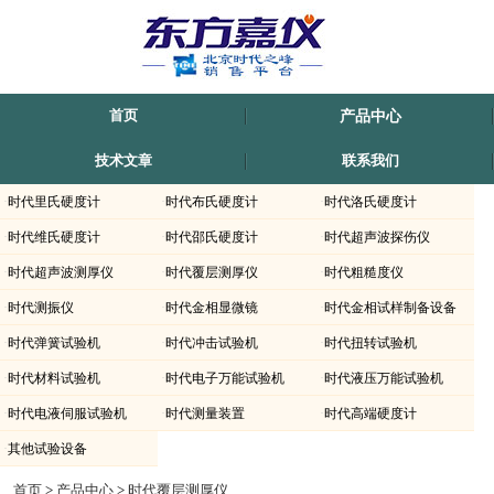
首页
产品中心
技术文章
联系我们
·
时代里氏硬度计
·
时代布氏硬度计
·
时代洛氏硬度计
·
时代维氏硬度计
·
时代邵氏硬度计
·
时代超声波探伤仪
·
时代超声波测厚仪
·
时代覆层测厚仪
·
时代粗糙度仪
·
时代测振仪
·
时代金相显微镜
·
时代金相试样制备设备
·
时代弹簧试验机
·
时代冲击试验机
·
时代扭转试验机
·
时代材料试验机
·
时代电子万能试验机
·
时代液压万能试验机
·
时代电液伺服试验机
·
时代测量装置
·
时代高端硬度计
·
其他试验设备
时代仪器TIME2822-时代涂层测厚仪上海-滁州-内蒙古-新疆有销售.北京时代正规代理
首页
>
产品中心
>
时代覆层测厚仪