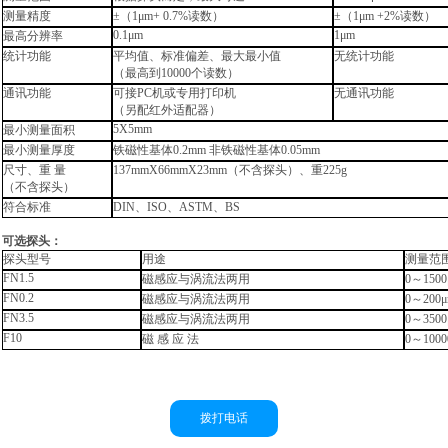
测量精度
±
（
1μm+ 0.7%
读数）
±
（
1μm +2%
读数）
0.1μm
1μm
最高分辨率
统计功能
平均值、标准偏差、最大最小值
无统计功能
（最高到
10000
个读数）
通讯功能
可接
PC
机或专用打印机
无通讯功能
（另配红外适配器）
5X5mm
最小测量面积
最小测量厚度
铁磁性基体
0.2mm
非铁磁性基体
0.05mm
尺寸、重
量
137mmX66mmX23mm
（不含探头）、重
225g
（不含探头）
符合标准
DIN
、
ISO
、
ASTM
、
BS
可选探头：
探头型号
用途
测量范
FN1.5
磁感应与涡流法两用
0
～
150
FN0.2
磁感应与涡流法两用
0
～
200
FN3.5
磁感应与涡流法两用
0
～
350
F10
磁
感
应
法
0
～
1000
拨打电话