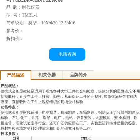
品 牌：时代仪器
型 号：TMBL-1
简单说明：类型：10X/Φ20 12.5/Φ16
参考价：
折扣价：
电话咨询
相关仪器
品牌简介
产品描述
产品概述：
便携式金相显微镜是适用于现场多种大型工件的金相检查，失效分析的显微镜,它不
切割取样，
直接在工件上打磨、抛光，
从而保证工件的完整性. 显微镜底座带有磁力
吸座，
直接吸附在工件上观察组织的现场金相检验.
功能特点：
便携式金相显微镜适用于航空制造，机械制造，车辆制造，
锅炉及压力容器的制造及
检验，石油 化工，
铁路，
造船，
电厂，电站，设备安装，
大型模具，
安 全检测，质
量监督，
理化试验室等行业。还可广泛的应用在工厂、实验室进行铸件质量的鉴定、
原材料检验或对材料处理后金相组织的研究分析等工作。
技术参数：