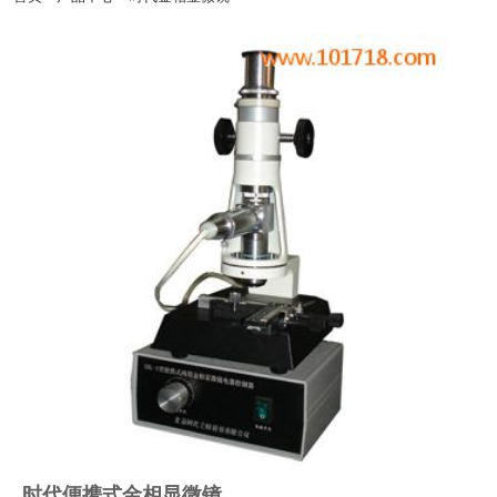
规代理商北京亦庄开发区-天津滨海开发区-秦皇岛经济开发区-太原经济开发区-呼和
浩特经济开发区-沈阳经济开发区-营口经济开发区-大连经济开发区-长春经济开发区-
哈尔滨经济开发区-虹桥经济开发区-北京时代集团厂家官方网站漕河泾开发区-连云港
开发区-南通开发区-青岛-深圳-杭州-淮安-连云港-西安开发区-兰州开发区-西宁开发
区-银川开发区-乌鲁木齐开发区-石河子开发区-昆山--湛江-萧山-北京时代官网辽宁-淄
博-宁夏-绵阳-云南-朝阳-陕西-邯郸-邢台-保定-张家口-承德-廊坊-呼和浩特-包头-鞍山-
大庆-锦州-铁岭-盘锦-青海-北海-唐山-吉林-苏州-昆山-无锡-青岛开发区-时代仪器正品
郑州开发区-武汉开发区-长沙开发区-萝岗区开发区-广州南沙开发区-惠州大亚湾开发
区-湛江开发区-南宁开发区-重庆开发区-成都开发区-贵阳开发区-昆明开发区-拉萨开
发区-镇江-使用说明书常州-连云港-淮安-淮阴-盐城-扬州-徐州-宜兴-江阴-里氏硬度计
北京-上海-浙江-广东-河南-杭州-郑州-广州-深圳-佛山-惠州-厦门-汕头-台湾-香港-天津
北京时代仪器销售平台-西安-宝鸡-杭州-温州-常州-无锡-苏州-操作视频南京-镇江-扬
州-南通-合肥-徐州-常熟-石家庄-太原-呼和浩特-沈阳-长春-哈尔滨-南京-合肥-福州-南
昌-济南-郑州-武汉-长沙-广州-南宁-海口-成都-贵阳-昆明-拉萨-西安-兰州-西宁-售后维
修银川-乌鲁木齐-杭州-沈阳-长春-哈尔滨-济南-武汉-广州-南宁-成都-西安-大连-宁波-
厦门-南通-扬州-昆山开发区-南京开发区-粗糙度仪杭州开发区-萧山开发区-温州开发
区-宁波开发区-芜湖开发区-合肥开发区-福州开发区-福清融侨开发区-东山开发区-南
昌开发区-北京时代官方授权总代威海开发区-烟台开发区-超声波探伤仪培训金桥出口
加工区-苏州工业园-宁波大榭开发区-涂层测厚仪厦门海沧投资区-海南洋浦开发区嘉
兴-湖州-秦皇岛
时代便携式金相显微镜