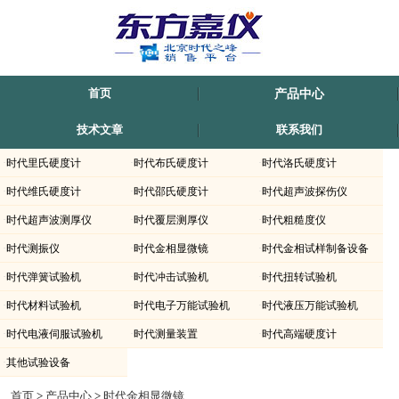
首页
产品中心
技术文章
联系我们
·
时代里氏硬度计
·
时代布氏硬度计
·
时代洛氏硬度计
·
时代维氏硬度计
·
时代邵氏硬度计
·
时代超声波探伤仪
·
时代超声波测厚仪
·
时代覆层测厚仪
·
时代粗糙度仪
·
时代测振仪
·
时代金相显微镜
·
时代金相试样制备设备
·
时代弹簧试验机
·
时代冲击试验机
·
时代扭转试验机
·
时代材料试验机
·
时代电子万能试验机
·
时代液压万能试验机
·
时代电液伺服试验机
·
时代测量装置
·
时代高端硬度计
·
其他试验设备
时代仪器TMBL-1-时代便携式金相显微镜上海-滁州-内蒙古-新疆有销售.北京时代正
首页
>
产品中心
>
时代金相显微镜