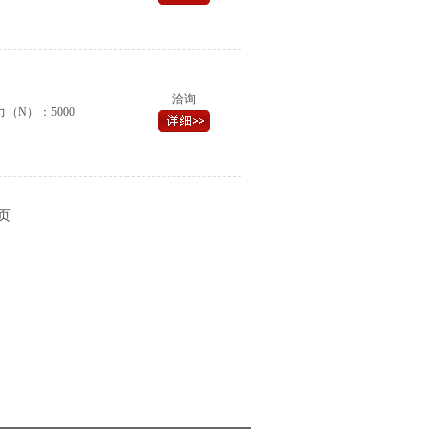
洽询
（N）：5000
 页