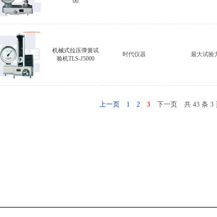
00
机械式拉压弹簧试
时代仪器
最大试验力
验机TLS-J5000
上一页
1
2
3
下一页
共 43 条 3