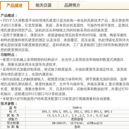
相关仪器
品牌简介
产品描述
产品概述：
• THVP-5大屏数显手动转塔维氏硬度计是光机电一体化的高新技术产品，
显示屏使用
大的LCD屏幕，它造型新颖、美观，
具有良好的直观性、可操作性和可靠性，
是测试
维氏硬度的理想产品。该机的压头和物镜之间的转换采用自动切换装置.
• 适用于测量微小、薄形试件、表面渗镀处理后的零件和对玛瑙、玻璃、陶瓷等脆性
材料的显微和努氏硬度的测定 以及涂层、表面覆层、层压金属、热处理碳化层和淬
硬化层的深度与硬度梯度的测定。是科研机构、工厂及质检部门进行研究和检测的理
想的硬度测试仪器。
功能特点：
• 硬度计在机械上采用精密的结构设计，
在光学上采用高倍率物镜和数显式测微目
镜，
测量光源采用冷光源等先进技术。
• 采用闭环式加载控制系统，
使试验力精度提高，
示值的重复性及稳定性佳。该系统
用在维氏硬度计上，在国内属首创。
• 操作由面板上的触摸键输入，
能预置试验力保荷时间、调节测量光源的强弱、选择
维氏或努氏测试模式、硬度转换标尺、文件号与储存等。并能在屏幕上 显示测量压
长度、硬度值、测量次数和年、月、日及时间等，试验结果和数据处理，
并通过打印
机输出，
还能通过RS232接口与计算机连接。
• 本硬度计还可根据用户特殊需求配置CCD装置进行视频测量和自动测量。
技术参数：