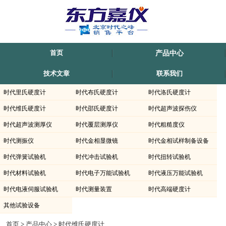
首页
产品中心
技术文章
联系我们
·
时代里氏硬度计
·
时代布氏硬度计
·
时代洛氏硬度计
·
时代维氏硬度计
·
时代邵氏硬度计
·
时代超声波探伤仪
·
时代超声波测厚仪
·
时代覆层测厚仪
·
时代粗糙度仪
·
时代测振仪
·
时代金相显微镜
·
时代金相试样制备设备
·
时代弹簧试验机
·
时代冲击试验机
·
时代扭转试验机
·
时代材料试验机
·
时代电子万能试验机
·
时代液压万能试验机
·
时代电液伺服试验机
·
时代测量装置
·
时代高端硬度计
·
其他试验设备
时代仪器THVP-5-大屏数显自动转塔维氏硬度计上海-滁州-内蒙古-新疆有销售.北京
首页
>
产品中心
>
时代维氏硬度计