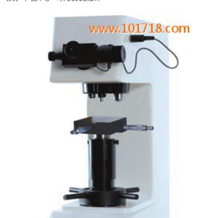
时代正规代理商北京亦庄开发区-天津滨海开发区-秦皇岛经济开发区-太原经济开发
区-呼和浩特经济开发区-沈阳经济开发区-营口经济开发区-大连经济开发区-长春经济
开发区-哈尔滨经济开发区-虹桥经济开发区-北京时代集团厂家官方网站漕河泾开发
区-连云港开发区-南通开发区-青岛-深圳-杭州-淮安-连云港-西安开发区-兰州开发区-
西宁开发区-银川开发区-乌鲁木齐开发区-石河子开发区-昆山--湛江-萧山-北京时代官
网辽宁-淄博-宁夏-绵阳-云南-朝阳-陕西-邯郸-邢台-保定-张家口-承德-廊坊-呼和浩特-
包头-鞍山-大庆-锦州-铁岭-盘锦-青海-北海-唐山-吉林-苏州-昆山-无锡-青岛开发区-时
代仪器正品郑州开发区-武汉开发区-长沙开发区-萝岗区开发区-广州南沙开发区-惠州
大亚湾开发区-湛江开发区-南宁开发区-重庆开发区-成都开发区-贵阳开发区-昆明开发
区-拉萨开发区-镇江-使用说明书常州-连云港-淮安-淮阴-盐城-扬州-徐州-宜兴-江阴-里
氏硬度计北京-上海-浙江-广东-河南-杭州-郑州-广州-深圳-佛山-惠州-厦门-汕头-台湾-
香港-天津北京时代仪器销售平台-西安-宝鸡-杭州-温州-常州-无锡-苏州-操作视频南
京-镇江-扬州-南通-合肥-徐州-常熟-石家庄-太原-呼和浩特-沈阳-长春-哈尔滨-南京-合
肥-福州-南昌-济南-郑州-武汉-长沙-广州-南宁-海口-成都-贵阳-昆明-拉萨-西安-兰州-
西宁-售后维修银川-乌鲁木齐-杭州-沈阳-长春-哈尔滨-济南-武汉-广州-南宁-成都-西
安-大连-宁波-厦门-南通-扬州-昆山开发区-南京开发区-粗糙度仪杭州开发区-萧山开发
区-温州开发区-宁波开发区-芜湖开发区-合肥开发区-福州开发区-福清融侨开发区-东
山开发区-南昌开发区-北京时代官方授权总代威海开发区-烟台开发区-超声波探伤仪
培训金桥出口加工区-苏州工业园-宁波大榭开发区-涂层测厚仪厦门海沧投资区-海南
洋浦开发区嘉兴-湖州-秦皇岛