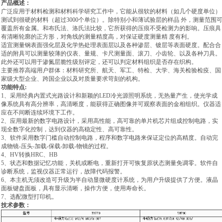
产品概述：
广泛应用于材料检测和材料科学研究工作中，它能从很软的材料（如几个硬度单位）
测试到很硬的材料（超过3000个单位）。除特别小和薄试验层的样品 外，测量范围
覆盖所有金属。和布氏法、洛氏法比较，它所获得的压痕不受检测力的影响。压痕具
有清晰轮廓的正方形，对角线的测量精度高，
对保证硬度测量精 度有利。
适宜测量钢表面强化层及化学热处理表面层以及各种渗层、镀层等表面硬度。配合合
适的附具可以测量较薄的仪表、量规、卡尺测量面、滚刀、小齿轮、以及各种刀具。
此外还可以用于渗氮层脆性级别评定，还可以判定材料组织是否存在织构。
主要推荐高端用户群体：材料研究所、航天、军工、特检、大学、海关检验检疫、国
家级大型企业、跨国企业以及对质量要求苛刻的机构。
功能特点:
1、采用经典内置式光路设计和新颖的LED冷光源照明系统，无热量产生，使光学成
像系统具有高分辨率，
高清晰度，
能获得正确图像并可观察表面的金相组织。仪器适
应在不间断连续环境下工作。
2、应用最新的数字电路设计，
采用高性能，高可靠的单片机芯片组成控制电路，实
现全数字化控制，达到仪器的高稳定性、高可靠性。
3、软件采用数字门槛自动控制电路，
程序和数字电路来保证定位的高精度。自动完
成物镜-压头-加载-保载-卸载-物镜的过程。
4、HV转换HRC、HB
5、状态和数据记忆功能，
关机或断电，
重新打开可恢复原状态测量免调零。软件自
诊断系统，监视仪器正常运行，
故障代码报警。
6、本主机无须改造可升级为半自动显微硬度计系统，
为用户升级提供了方便。液晶
面板键盘面板，
具有显示清晰，操作方便，使用寿命长。
7、选配微型打印机。
技术参数：