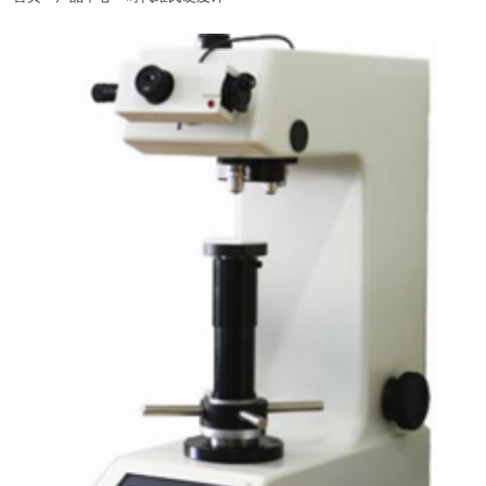
新疆有销售.北京时代正规代理商北京亦庄开发区-天津滨海开发区-秦皇岛经济开发
区-太原经济开发区-呼和浩特经济开发区-沈阳经济开发区-营口经济开发区-大连经济
开发区-长春经济开发区-哈尔滨经济开发区-虹桥经济开发区-北京时代集团厂家官方
网站漕河泾开发区-连云港开发区-南通开发区-青岛-深圳-杭州-淮安-连云港-西安开发
区-兰州开发区-西宁开发区-银川开发区-乌鲁木齐开发区-石河子开发区-昆山--湛江-萧
山-北京时代官网辽宁-淄博-宁夏-绵阳-云南-朝阳-陕西-邯郸-邢台-保定-张家口-承德-
廊坊-呼和浩特-包头-鞍山-大庆-锦州-铁岭-盘锦-青海-北海-唐山-吉林-苏州-昆山-无锡-
青岛开发区-时代仪器正品郑州开发区-武汉开发区-长沙开发区-萝岗区开发区-广州南
沙开发区-惠州大亚湾开发区-湛江开发区-南宁开发区-重庆开发区-成都开发区-贵阳开
发区-昆明开发区-拉萨开发区-镇江-使用说明书常州-连云港-淮安-淮阴-盐城-扬州-徐
州-宜兴-江阴-里氏硬度计北京-上海-浙江-广东-河南-杭州-郑州-广州-深圳-佛山-惠州-
厦门-汕头-台湾-香港-天津北京时代仪器销售平台-西安-宝鸡-杭州-温州-常州-无锡-苏
州-操作视频南京-镇江-扬州-南通-合肥-徐州-常熟-石家庄-太原-呼和浩特-沈阳-长春-
哈尔滨-南京-合肥-福州-南昌-济南-郑州-武汉-长沙-广州-南宁-海口-成都-贵阳-昆明-拉
萨-西安-兰州-西宁-售后维修银川-乌鲁木齐-杭州-沈阳-长春-哈尔滨-济南-武汉-广州-
南宁-成都-西安-大连-宁波-厦门-南通-扬州-昆山开发区-南京开发区-粗糙度仪杭州开
发区-萧山开发区-温州开发区-宁波开发区-芜湖开发区-合肥开发区-福州开发区-福清
融侨开发区-东山开发区-南昌开发区-北京时代官方授权总代威海开发区-烟台开发区-
超声波探伤仪培训金桥出口加工区-苏州工业园-宁波大榭开发区-涂层测厚仪厦门海沧
投资区-海南洋浦开发区嘉兴-湖州-秦皇岛