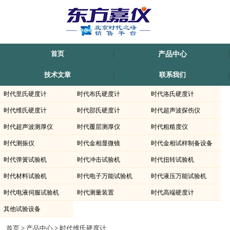
首页
产品中心
技术文章
联系我们
·
时代里氏硬度计
·
时代布氏硬度计
·
时代洛氏硬度计
·
时代维氏硬度计
·
时代邵氏硬度计
·
时代超声波探伤仪
·
时代超声波测厚仪
·
时代覆层测厚仪
·
时代粗糙度仪
·
时代测振仪
·
时代金相显微镜
·
时代金相试样制备设备
·
时代弹簧试验机
·
时代冲击试验机
·
时代扭转试验机
·
时代材料试验机
·
时代电子万能试验机
·
时代液压万能试验机
·
时代电液伺服试验机
·
时代测量装置
·
时代高端硬度计
·
其他试验设备
时代仪器TH770/TH771/TH780/TH781-数字式液晶智能维氏硬度计上海-滁州-内蒙古-
首页
>
产品中心
>
时代维氏硬度计