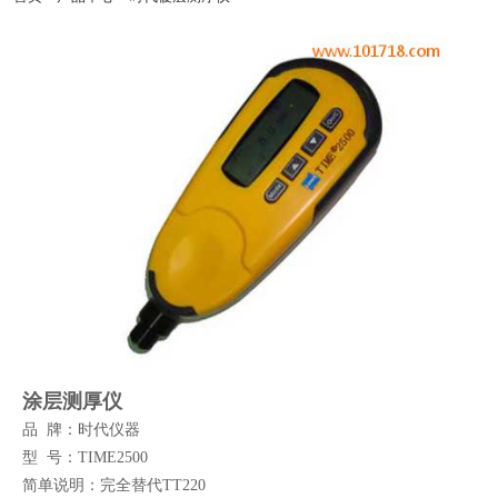
京亦庄开发区-天津滨海开发区-秦皇岛经济开发区-太原经济开发区-呼和浩特经济开
发区-沈阳经济开发区-营口经济开发区-大连经济开发区-长春经济开发区-哈尔滨经济
开发区-虹桥经济开发区-北京时代集团厂家官方网站漕河泾开发区-连云港开发区-南
通开发区-青岛-深圳-杭州-淮安-连云港-西安开发区-兰州开发区-西宁开发区-银川开发
区-乌鲁木齐开发区-石河子开发区-昆山--湛江-萧山-北京时代官网辽宁-淄博-宁夏-绵
阳-云南-朝阳-陕西-邯郸-邢台-保定-张家口-承德-廊坊-呼和浩特-包头-鞍山-大庆-锦州-
铁岭-盘锦-青海-北海-唐山-吉林-苏州-昆山-无锡-青岛开发区-时代仪器正品郑州开发
区-武汉开发区-长沙开发区-萝岗区开发区-广州南沙开发区-惠州大亚湾开发区-湛江开
发区-南宁开发区-重庆开发区-成都开发区-贵阳开发区-昆明开发区-拉萨开发区-镇江-
使用说明书常州-连云港-淮安-淮阴-盐城-扬州-徐州-宜兴-江阴-里氏硬度计北京-上海-
浙江-广东-河南-杭州-郑州-广州-深圳-佛山-惠州-厦门-汕头-台湾-香港-天津北京时代
仪器销售平台-西安-宝鸡-杭州-温州-常州-无锡-苏州-操作视频南京-镇江-扬州-南通-合
肥-徐州-常熟-石家庄-太原-呼和浩特-沈阳-长春-哈尔滨-南京-合肥-福州-南昌-济南-郑
州-武汉-长沙-广州-南宁-海口-成都-贵阳-昆明-拉萨-西安-兰州-西宁-售后维修银川-乌
鲁木齐-杭州-沈阳-长春-哈尔滨-济南-武汉-广州-南宁-成都-西安-大连-宁波-厦门-南通-
扬州-昆山开发区-南京开发区-粗糙度仪杭州开发区-萧山开发区-温州开发区-宁波开发
区-芜湖开发区-合肥开发区-福州开发区-福清融侨开发区-东山开发区-南昌开发区-北
京时代官方授权总代威海开发区-烟台开发区-超声波探伤仪培训金桥出口加工区-苏州
工业园-宁波大榭开发区-涂层测厚仪厦门海沧投资区-海南洋浦开发区嘉兴-湖州-秦皇
岛
涂层测厚仪
品 牌：时代仪器
型 号：TIME2500
简单说明：完全替代TT220