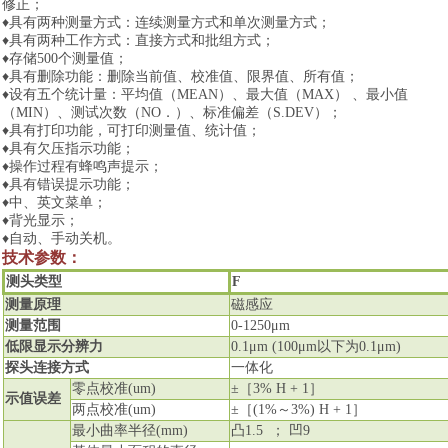
修正；
♦
具有两种测量方式：连续测量方式和单次测量方式；
♦
具有两种工作方式：直接方式和批组方式；
♦
存储
500
个测量值；
♦
具有删除功能：删除当前值、校准值、限界值、所有值；
♦
设有五个统计量：平均值（
MEAN
）、最大值（
MAX
）
、最小值
（
MIN
）、测试次数（
NO
．）、标准偏差（
S.DEV
）；
♦
具有打印功能，
可打印测量值、统计值；
♦
具有欠压指示功能；
♦
操作过程有蜂鸣声提示；
♦
具有错误提示功能；
♦
中、英文菜单；
♦
背光显示；
♦
自动、手动关机。
技术参数：
测头类型
F
测量原理
磁感应
测量范围
0-1250μm
低限显示分辨力
0.1μm (100μm
以下为
0.1μm)
探头连接方式
一体化
零点校准
(um)
±［
3% H + 1
］
示值误差
两点校准
(um)
±［
(1%
～
3%) H + 1
］
最小曲率半径
(mm)
凸
1.5
；
凹
9