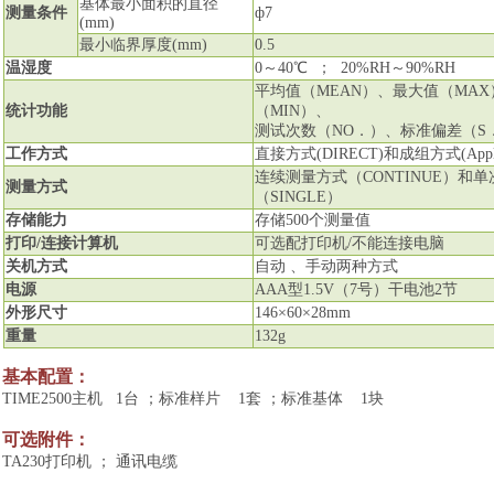
基体最小面积的直径
测量条件
ф
7
(mm)
最小临界厚度
(mm)
0.5
温湿度
0
～
40
℃
；
20%RH
～
90%RH
平均值（
MEAN
）、最大值（
MAX
统计功能
（
MIN
）、
测试次数（
NO
．）、标准偏差（
S
工作方式
直接方式
(DIRECT)
和成组方式
(App
连续测量方式（
CONTINUE
）和单
测量方式
（
SINGLE
）
存储能力
存储
500
个测量值
打印
/
连接计算机
可选配打印机
/
不能连接电脑
关机方式
自动 、手动两种方式
电源
AAA
型
1.5V
（
7
号）干电池
2
节
外形尺寸
146
×
60
×
28mm
重量
132g
基本配置：
TIME2500
主机
1
台
；标准样片
1
套
；标准基体
1
块
可选附件：
TA230
打印机 ； 通讯电缆