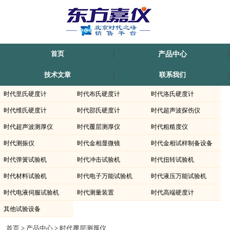
首页
产品中心
技术文章
联系我们
·
时代里氏硬度计
·
时代布氏硬度计
·
时代洛氏硬度计
·
时代维氏硬度计
·
时代邵氏硬度计
·
时代超声波探伤仪
·
时代超声波测厚仪
·
时代覆层测厚仪
·
时代粗糙度仪
·
时代测振仪
·
时代金相显微镜
·
时代金相试样制备设备
·
时代弹簧试验机
·
时代冲击试验机
·
时代扭转试验机
·
时代材料试验机
·
时代电子万能试验机
·
时代液压万能试验机
·
时代电液伺服试验机
·
时代测量装置
·
时代高端硬度计
·
其他试验设备
时代仪器TIME2500-涂层测厚仪上海-滁州-内蒙古-新疆有销售.北京时代正规代理商北
首页
>
产品中心
>
时代覆层测厚仪